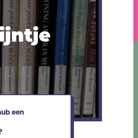
ijntje
 hub een
?