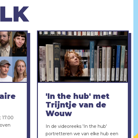
OLK
aire
'In the hub' met
Trijntje van de
Wouw
t 17.00
hoven
In de videoreeks 'In the hub'
portretteren we van elke hub een