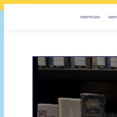
talenthubs
tale