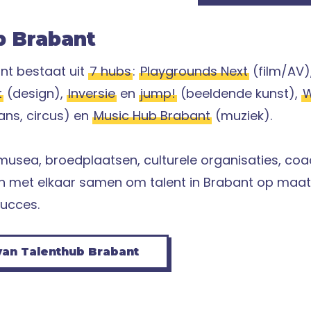
b Brabant
nt bestaat uit
7 hubs
:
Playgrounds Next
(film/AV)
t
(design),
Inversie
en
jump!
(beeldende kunst),
ans, circus) en
Music Hub Brabant
(muziek).
, musea, broedplaatsen, culturele organisaties, co
 met elkaar samen om talent in Brabant op maat
ucces.
van Talenthub Brabant