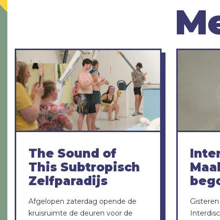
Me
The Sound of
Inte
This Subtropisch
Maak
Zelfparadijs
beg
Afgelopen zaterdag opende de
Gisteren
kruisruimte de deuren voor de
Interdis