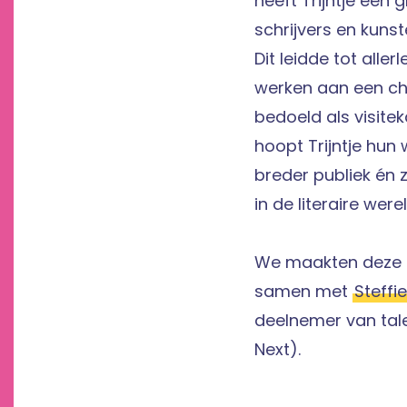
heeft Trijntje een 
schrijvers en kuns
Dit leidde tot aller
werken aan een c
bedoeld als visitek
hoopt Trijntje hun
breder publiek én 
in de literaire werel
We maakten deze k
samen met
Steffi
deelnemer van tal
Next).