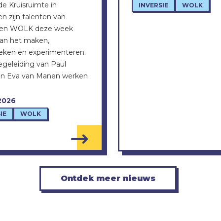
 de Kruisruimte in
INVERSIE
WOLK
n zijn talenten van
e en WOLK deze week
an het maken,
eken en experimenteren.
geleiding van Paul
en Eva van Manen werken
2026
IE
WOLK
Ontdek meer nieuws