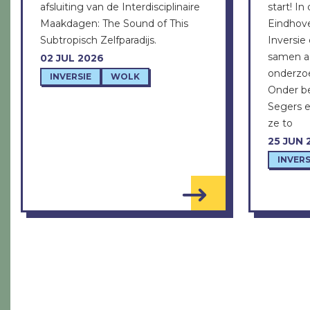
afsluiting van de Interdisciplinaire
start! In
Maakdagen: The Sound of This
Eindhove
Subtropisch Zelfparadijs.
Inversi
samen a
02 JUL 2026
onderzo
INVERSIE
WOLK
Onder be
Segers 
ze to
25 JUN 
INVERS