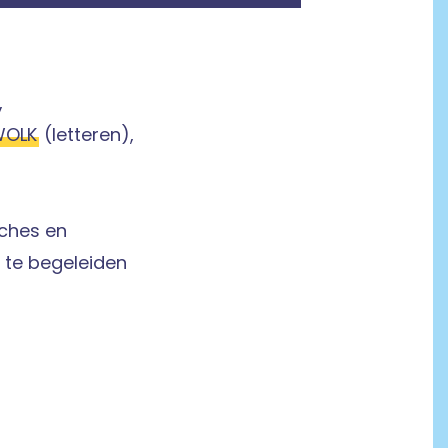
,
WOLK
(letteren),
aches en
 te begeleiden