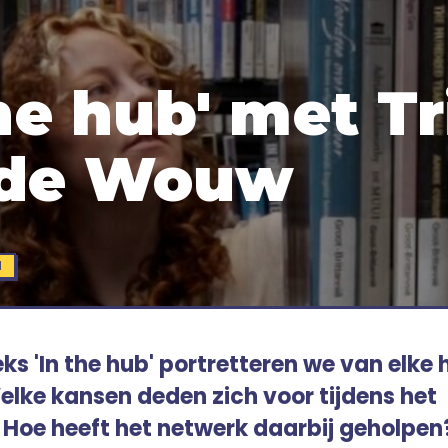
the hub' met Tr
 de Wouw
N
eks 'In the hub' portretteren we van elke
lke kansen deden zich voor tijdens het
oe heeft het netwerk daarbij geholpen