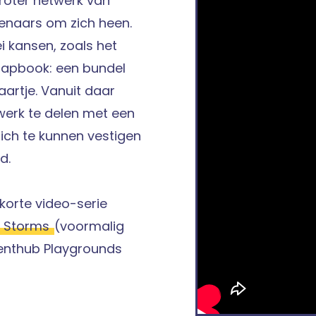
groter netwerk van
tenaars om zich heen.
lei kansen, zoals het
hapbook: een bundel
aartje. Vanuit daar
 werk te delen met een
zich te kunnen vestigen
d.
orte video-serie
e Storms
(voormalig
enthub Playgrounds