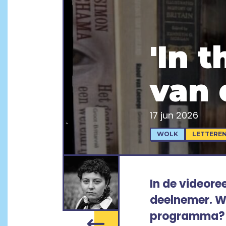
'In 
van
17 jun 2026
WOLK
LETTERE
In de videore
deelnemer. We
programma? H