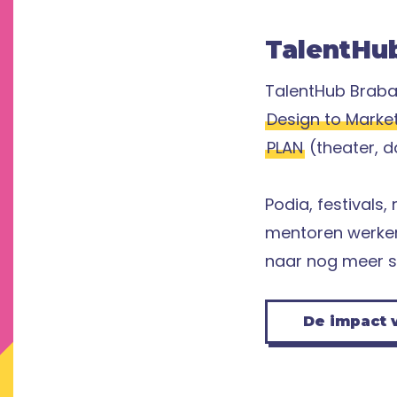
TalentHu
TalentHub Braba
Design to Marke
PLAN
(theater, d
Podia, festivals
mentoren werken
naar nog meer s
De impact 