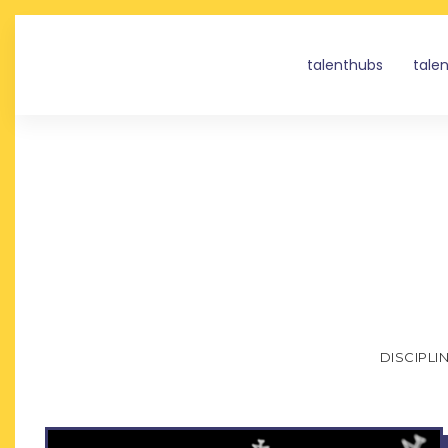
talenthubs
tale
DISCIPLI