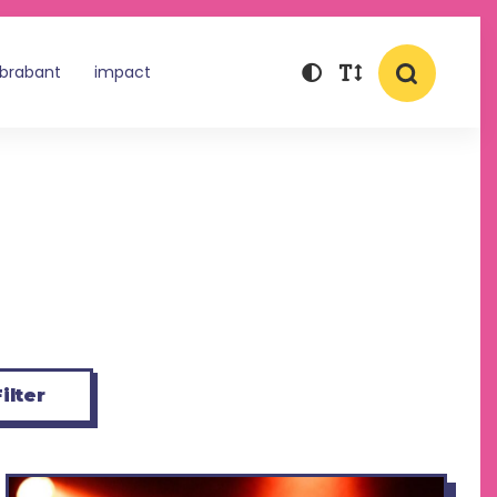
 brabant
impact
ilter