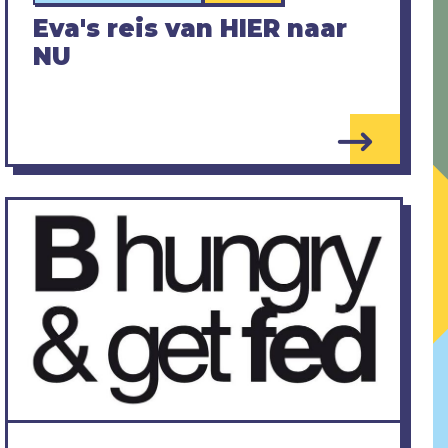
Eva's reis van HIER naar
NU