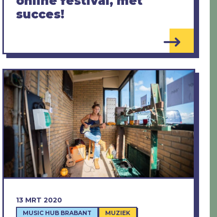
online festival, met
succes!
13 MRT 2020
MUSIC HUB BRABANT
MUZIEK