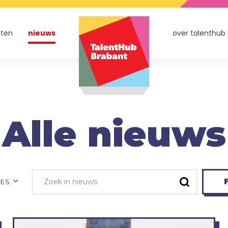
nten
nieuws
over talenthub
Alle nieuws
F
NES