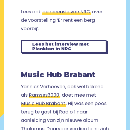
Lees ook
de recensie van NRC
over
de voorstelling ‘Er rent een berg
voorbij’.
Lees het interview met
Plankton in NRC
Music Hub Brabant
Yannick Verhoeven, ook wel bekend
als
Ramses3000
, doet mee met
Music Hub Brabant
. Hij was een poos
terug te gast bij Radio 1 naar
aanleiding van zijn nieuwe album
Thalamus. Daarvoor verdiepte hij zich