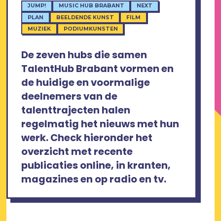
JUMP!
MUSIC HUB BRABANT
NEXT
PLAN
BEELDENDE KUNST
FILM
MUZIEK
PODIUMKUNSTEN
De zeven hubs die samen
TalentHub Brabant vormen en
de huidige en voormalige
deelnemers van de
talenttrajecten halen
regelmatig het nieuws met hun
werk. Check hieronder het
overzicht met recente
publicaties online, in kranten,
magazines en op radio en tv.