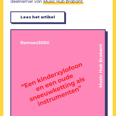
deelnemer van
Music Hub Brabant
.
Lees het artikel