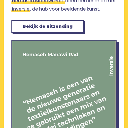
Hemaseh Manawi Rad
deed eerder mee met
Inversie
, de hub voor beeldende kunst.
Bekijk de uitzending