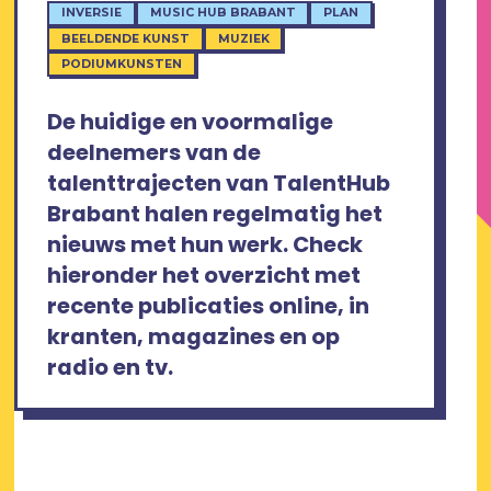
INVERSIE
MUSIC HUB BRABANT
PLAN
BEELDENDE KUNST
MUZIEK
PODIUMKUNSTEN
De huidige en voormalige
deelnemers van de
talenttrajecten van TalentHub
Brabant halen regelmatig het
nieuws met hun werk. Check
hieronder het overzicht met
recente publicaties online, in
kranten, magazines en op
radio en tv.