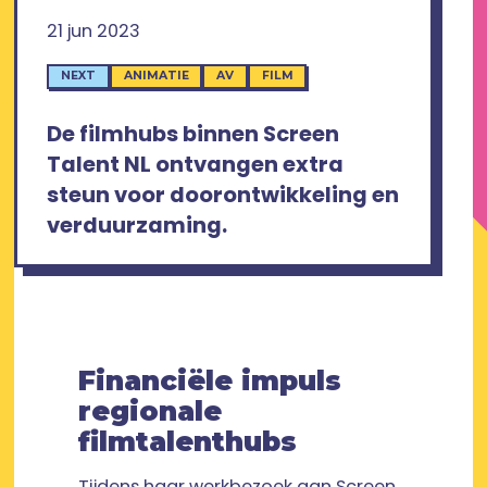
21 jun 2023
NEXT
ANIMATIE
AV
FILM
De filmhubs binnen Screen
Talent NL ontvangen extra
steun voor doorontwikkeling en
verduurzaming.
Financiële impuls
regionale
filmtalenthubs
Tijdens haar werkbezoek aan Screen