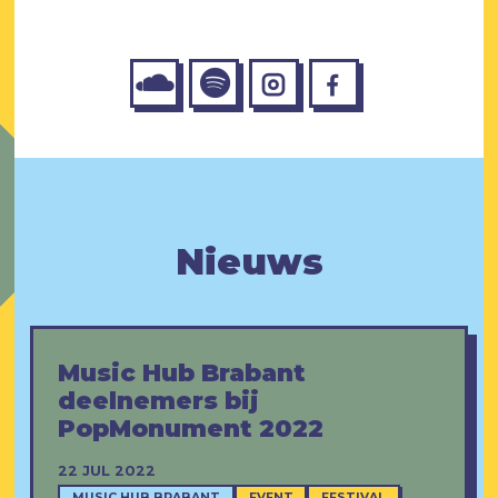
Nieuws
Music Hub Brabant
deelnemers bij
PopMonument 2022
22 JUL 2022
MUSIC HUB BRABANT
EVENT
FESTIVAL