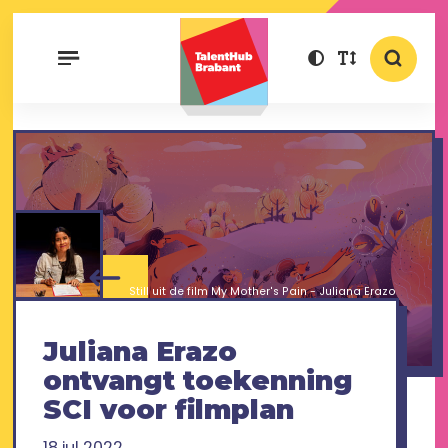
Still uit de film My Mother's Pain - Juliana Erazo
Juliana Erazo
ontvangt toekenning
SCI voor filmplan
18 jul 2022