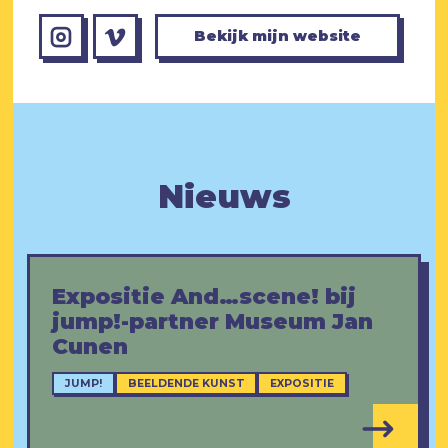
Bekijk mijn website
Nieuws
Expositie And…scene! bij
jump!-partner Museum Jan
Cunen
JUMP!
BEELDENDE KUNST
EXPOSITIE