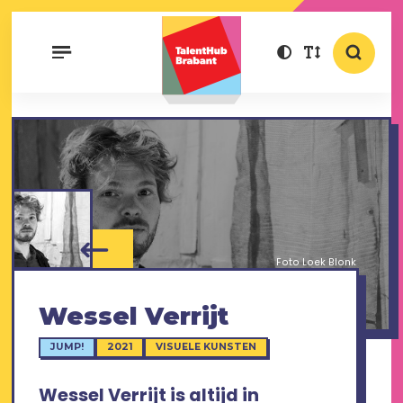
Foto Loek Blonk
Wessel Verrijt
JUMP!
2021
VISUELE KUNSTEN
Wessel Verrijt is altijd in