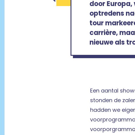
door Europa, 
optredens naa
tour markeerd
carrière, maa
nieuwe als tr
Een aantal show
stonden de zalen
hadden we eigenli
voorprogramma. 
voorporgramma’s