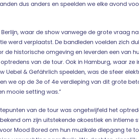
 landen dus anders en speelden we elke avond voo
n Berlijn, waar de show vanwege de grote vraag na
tie werd verplaatst. De bandleden voelden zich dui
or de historische omgeving en leverden een van h
optredens van de tour. Ook in Hamburg, waar ze 
Uebel & Gefährlich speelden, was de sfeer elektri
n we op de 3e of 4e verdieping van dit grote be
en mooie setting was.”
tepunten van de tour was ongetwijfeld het optred
l, bekend om zijn uitstekende akoestiek en intieme 
e voor Mood Bored om hun muzikale diepgang te ton