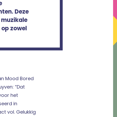
e
hten. Deze
n muzikale
r op zowel
van Mood Bored
uyven: “Dat
voor het
eerd in
t vol. Gelukkig