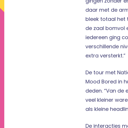
gingen zonder en
daar met de arme
bleek totaal het
de zaal bomvol 
iedereen ging co
verschillende n
extra versterkt.”
De tour met Nati
Mood Bored in h
deden. “Van de e
veel kleiner war
als kleine headl
De interacties m