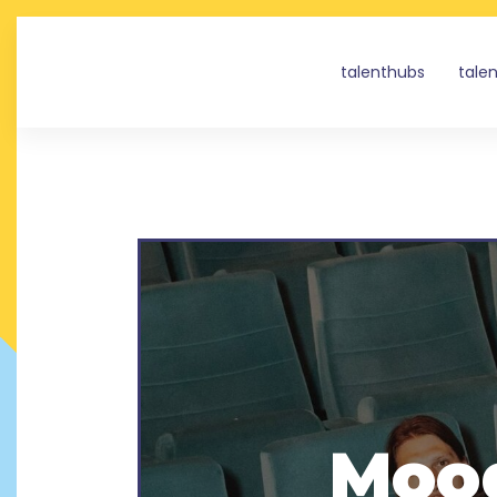
talenthubs
tale
Mood