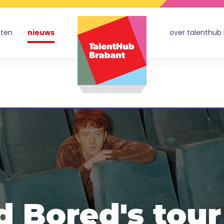
nten
nieuws
over talenthub
 Bored's tou