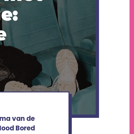
e:
e
mma van de
Mood Bored