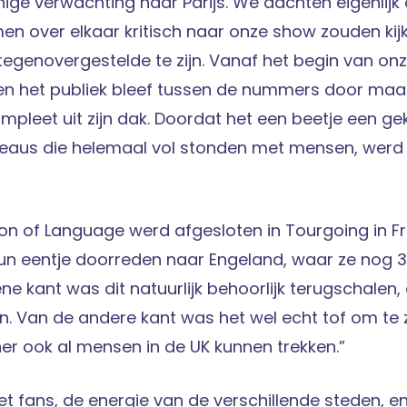
ige verwachting naar Parijs. We dachten eigenlijk 
n over elkaar kritisch naar onze show zouden kij
 tegenovergestelde te zijn. Vanaf het begin van o
en het publiek bleef tussen de nummers door ma
mpleet uit zijn dak. Doordat het een beetje een gek
iveaus die helemaal vol stonden met mensen, werd
on of Language werd afgesloten in Tourgoing in Fr
un eentje doorreden naar Engeland, waar ze nog 3
ne kant was dit natuurlijk behoorlijk terugschalen
en. Van de andere kant was het wel echt tof om te z
iner ook al mensen in de UK kunnen trekken.”
et fans, de energie van de verschillende steden, 