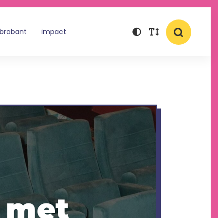
 brabant
impact
r met