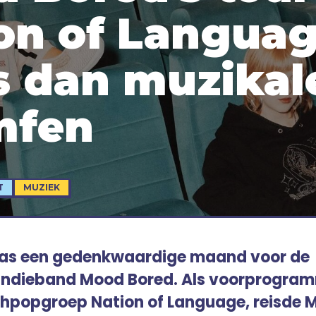
on of Languag
s dan muzikal
mfen
T
MUZIEK
as een gedenkwaardige maand voor de
indieband Mood Bored. Als voorprogra
hpopgroep Nation of Language, reisde 