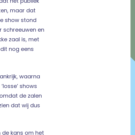
dat het publiek
ken, maar dat
nze show stond
ar schreeuwen en
ke zaal is, met
 dit nog eens
ankrijk, waarna
 ‘losse’ shows
, omdat de zalen
ien dat wij dus
en de kans om het