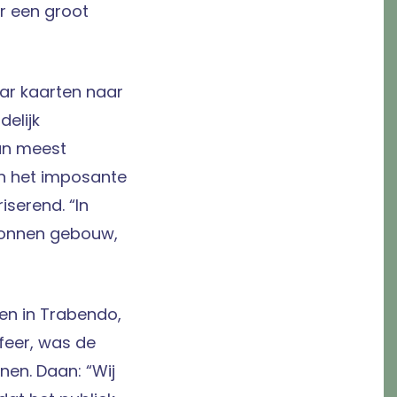
r een groot
ar kaarten naar
delijk
un meest
in het imposante
serend. “In
tonnen gebouw,
en in Trabendo,
sfeer, was de
en. Daan: “Wij