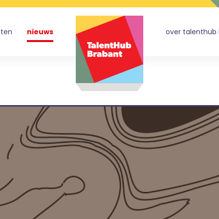
nten
nieuws
over talenthub