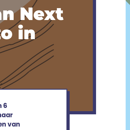
an Next
o in
m 6
 haar
en van