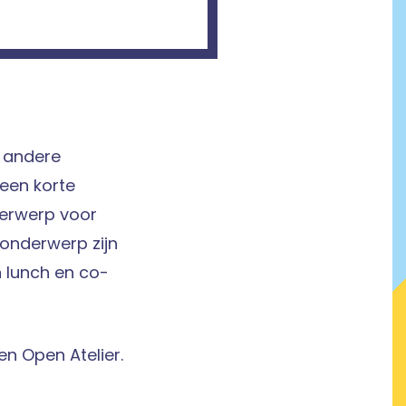
n andere
een korte
derwerp voor
 onderwerp zijn
n lunch en co-
en Open Atelier.