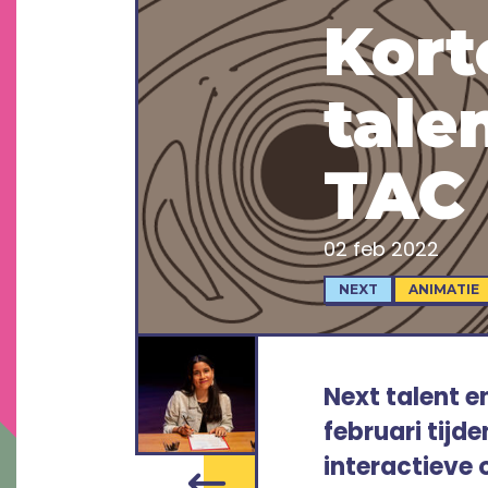
Kort
tale
TAC
02 feb 2022
NEXT
ANIMATIE
Next talent en
februari tijd
interactieve