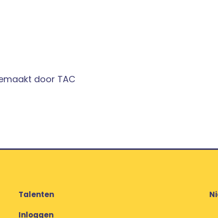
gemaakt door TAC
Talenten
N
Inloggen