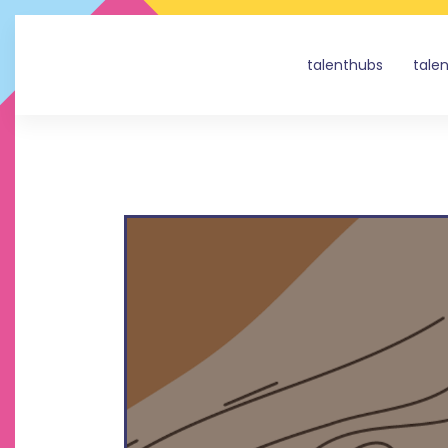
talenthubs
tale