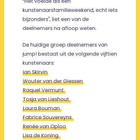
“Het voelde als een
kunstenaarsfamilieweekend, echt iets
bijzonders", liet een van de
deelnemers na afloop weten.
De huidige groep deelnemers van
jump! bestaat uit de volgende vijftien
kunstenaars:
Ian Skirvin
Wouter van der Giessen
Raquel Vermunt
Tosja van Lieshout
Laura Bouman
Fabrice Souvereyns
Renée van Oploo
Lisa de Koning