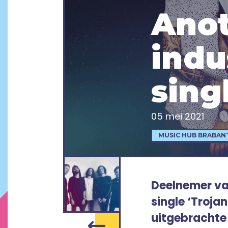
Anot
indu
singl
05 mei 2021
MUSIC HUB BRABAN
Deelnemer va
single ‘Trojan
uitgebrachte 