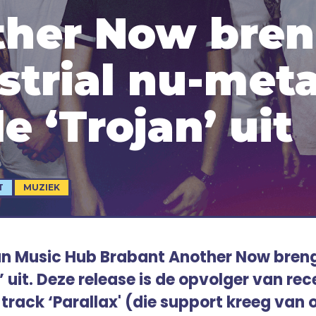
her Now bren
strial nu-meta
e ‘Trojan’ uit
T
MUZIEK
n Music Hub Brabant Another Now bren
’ uit. Deze release is de opvolger van rec
track ‘Parallax' (die support kreeg van 