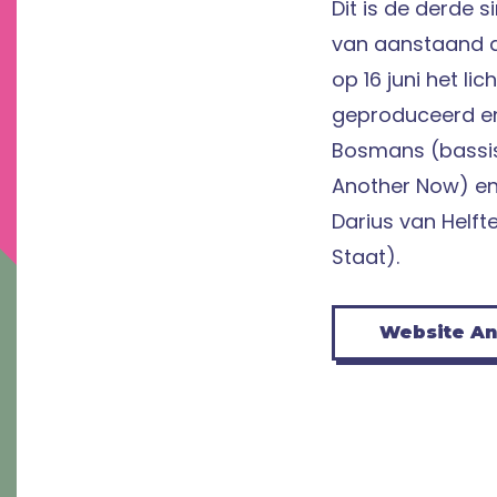
Dit is de derde s
van aanstaand d
op 16 juni het lic
geproduceerd en
Bosmans (bassis
Another Now) e
Darius van Helfte
Staat).
Website A