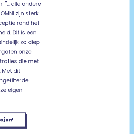
 ''... alle andere
MNI zijn sterk
ceptie rond het
id. Dit is een
ndelijk zo diep
ergaten onze
traties die met
 Met dit
gefilterde
nze eigen
ojan'