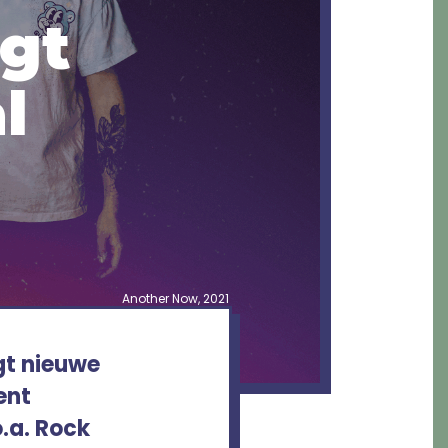
gt
l
Another Now, 2021
gt nieuwe
ent
o.a. Rock