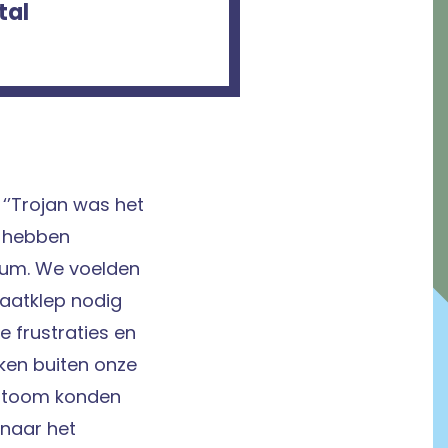
tal
: ‘’Trojan was het
 hebben
bum. We voelden
laatklep nodig
 frustraties en
en buiten onze
 stoom konden
 naar het