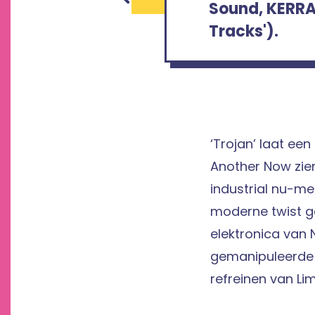
Sound, KERRAN
Tracks').
‘Trojan’ laat ee
Another Now zie
industrial nu-me
moderne twist g
elektronica van 
gemanipuleerde 
refreinen van Lim