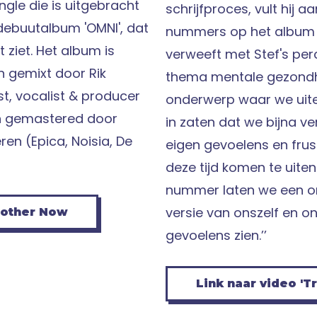
ingle die is uitgebracht
schrijfproces, vult hij aan:
ebuutalbum 'OMNI', dat
nummers op het album O
ht ziet. Het album is
verweeft met Stef's per
 gemixt door Rik
thema mentale gezondhe
t, vocalist & producer
onderwerp waar we uitei
n gemastered door
in zaten dat we bijna v
ren (Epica, Noisia, De
eigen gevoelens en frus
deze tijd komen te uiten.
nummer laten we een on
versie van onszelf en o
nother Now
gevoelens zien.’’
Link naar video 'Tr