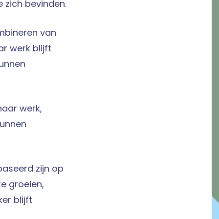
 zich bevinden.
ombineren van
r werk blijft
kunnen
haar werk,
kunnen
baseerd zijn op
te groeien,
r blijft