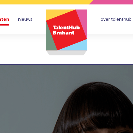
nten
nieuws
over talenthub