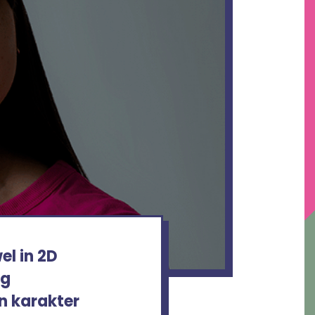
el in 2D
ng
en karakter