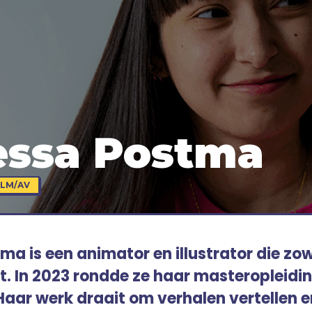
essa Postma
ILM/AV
a is een animator en illustrator die zow
kt. In 2023 rondde ze haar masteropleidi
Haar werk draait om verhalen vertellen 