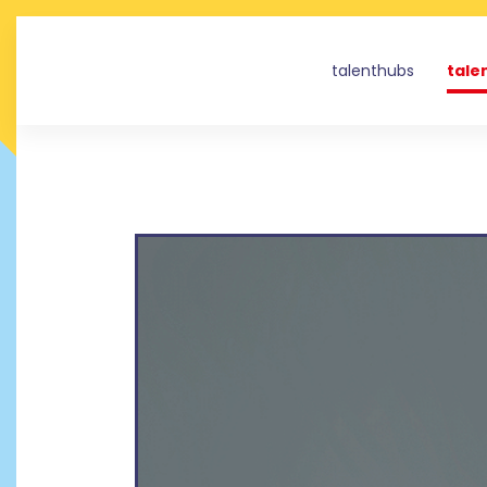
talenthubs
tale