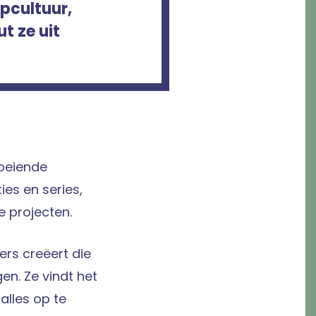
pcultuur,
t ze uit
oeiende
ies en series,
e projecten.
ers creëert die
en. Ze vindt het
alles op te