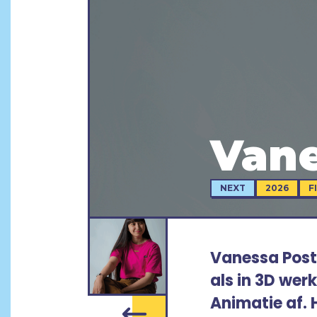
Van
NEXT
2026
F
Vanessa Postm
als in 3D wer
Animatie af. 