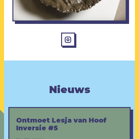
Nieuws
Ontmoet Lesja van Hoof
Inversie #5