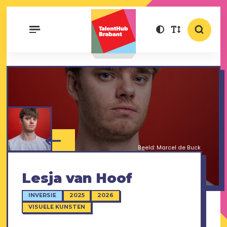
Beeld: Marcel de Buck
Lesja van Hoof
INVERSIE
2025
2026
VISUELE KUNSTEN