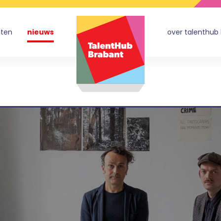
nten
nieuws
over talenthub