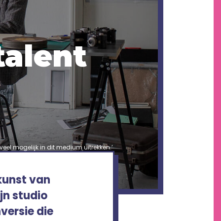
talent
oveel mogelijk in dit medium uitrekken.’
 kunst van
ijn studio
versie die