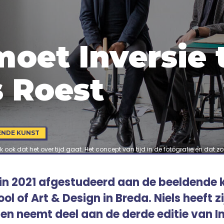
oet Inversie 
s Roest
ENDE KUNST
nk ook dat het over tijd gaat. Het concept van tijd in de fotografie en dat z
s in 2021 afgestudeerd aan de beeldende
ol of Art & Design in Breda. Niels heeft z
en neemt deel aan de derde editie van In