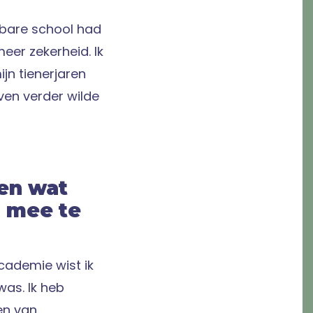
lbare school had
eer zekerheid. Ik
jn tienerjaren
even verder wilde
 en wat
n mee te
cademie wist ik
was. Ik heb
en van