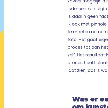
zoveel mogelijk in 
Iedereen kan digita
is daarin geen fa
ik ook met pinhole
te moeten nemen e
foto. Het gaat eige
proces tot aan he
zelf. Het resultaat 
proces heeft plaa
laat zien, dat is wat
Was er ee
om kunst