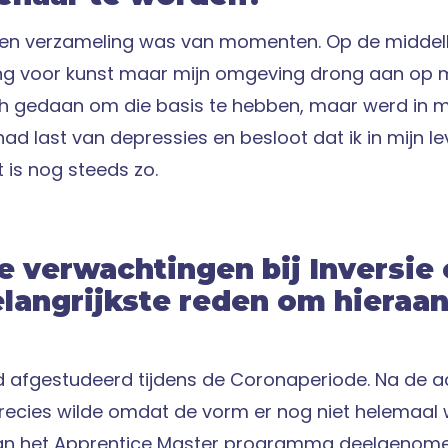
 een verzameling was van momenten. Op de midde
ling voor kunst maar mijn omgeving drong aan op m
h gedaan om die basis te hebben, maar werd in mi
had last van depressies en besloot dat ik in mijn l
t is nog steeds zo.
je verwachtingen bij Inversie
langrijkste reden om hieraa
nd afgestudeerd tijdens de Coronaperiode. Na de a
precies wilde omdat de vorm er nog niet helemaal 
an het Apprentice Master programma deelgenom