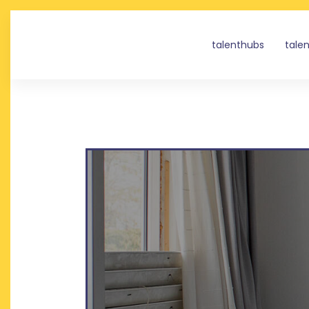
talenthubs
tale