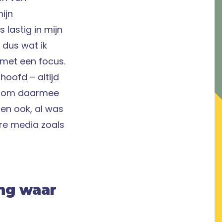
ijn
s lastig in mijn
 dus wat ik
 met een focus.
hoofd – altijd
er om daarmee
oen ook, al was
ere media zoals
ang waar