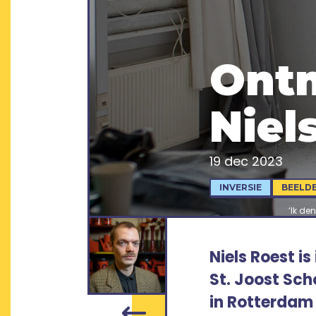
Ontm
Niel
19 dec 2023
INVERSIE
BEELD
‘Ik de
Niels Roest i
St. Joost Scho
in Rotterdam 