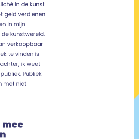
iché in de kunst
et geld verdienen
en in mijn
n de kunstwereld.
rvan verkoopbaar
ek te vinden is
achter, ik weet
publiek. Publiek
n met niet
g mee
an