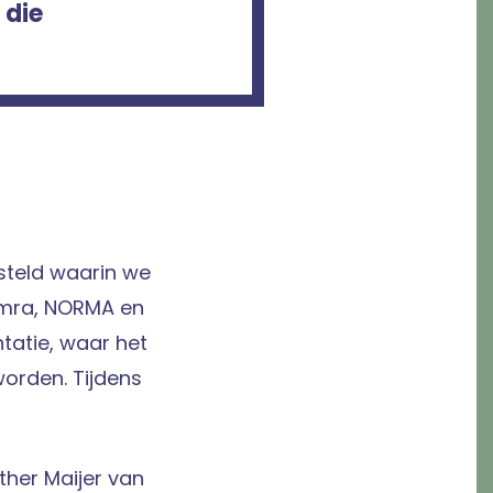
 die
steld waarin we
emra, NORMA en
tatie, waar het
worden. Tijdens
her Maijer van