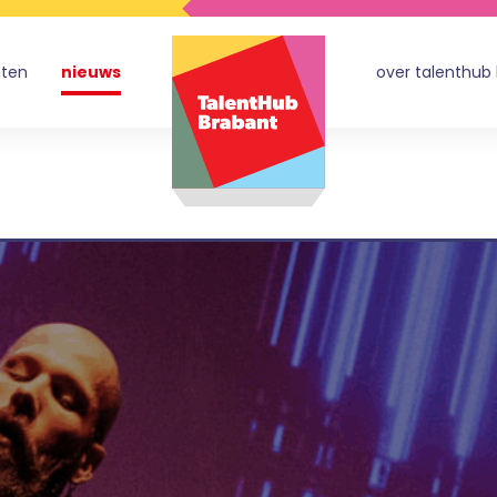
nten
nieuws
over talenthub