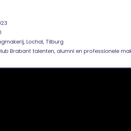
023
0
gmakerij, Lochal, Tilburg
Hub Brabant talenten, alumni en professionele ma