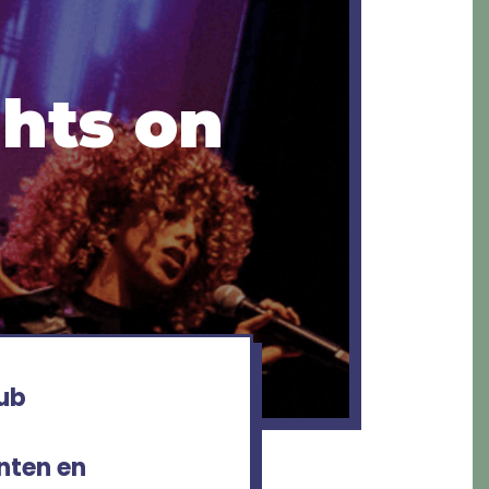
ghts on
Hub
nten en