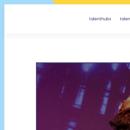
talenthubs
tale