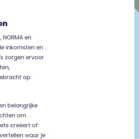
on
a, NORMA en
 de inkomsten en
's zorgen ervoor
ten,
gebracht op
en belangrijke
echten om
iets creëert of
vertellen waar je